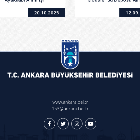
20.10.2025
12.09
www.ankara.bel.tr
153@ankara.bel.tr