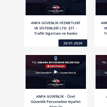
ANFA GÜVENLİK HİZMETLERİ
AN
VE SİSTEMLERİ LTD. ŞTİ. -
V
Trafik Sigortası ve Kasko
T
Hizmeti Alımı İşi - 2.Oturum
20.01.2026
ANFA GÜVENLİK - Özel
Güvenlik Personeline Kıyafet
Alımı İşi