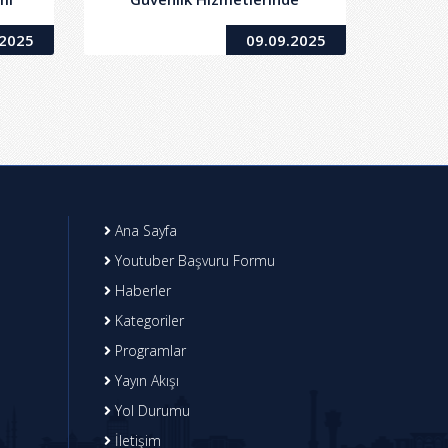
Kullanılmak Üzere Hizmet
.2025
09.09.2025
Aracı (Sürücüsüz ve Yakıtsız)
Kiralama İşi
Ana Sayfa
Youtuber Başvuru Formu
Haberler
Kategoriler
Programlar
Yayın Akışı
Yol Durumu
İletişim