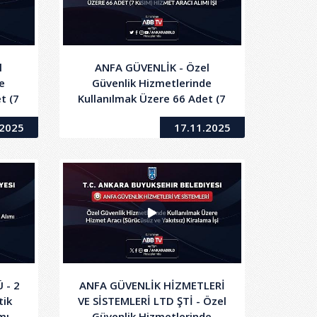
l
ANFA GÜVENLİK - Özel
e
Güvenlik Hizmetlerinde
t (7
Kullanılmak Üzere 66 Adet (7
mı
Kısım) Hizmet Aracı Alımı İşi
.2025
17.11.2025
 - 2
ANFA GÜVENLİK HİZMETLERİ
tik
VE SİSTEMLERİ LTD ŞTİ - Özel
mı
Güvenlik Hizmetlerinde