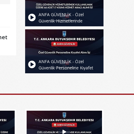
ANFA GÜVENLİK - Özel
Güvenlik Hizmetlerinde
Kullanılmak Üzere 66 Adet (7
Kısım) Hizmet Aracı Alımı İşi
met
ANFA GÜVENLİK - Özel
Güvenlik Personeline Kıyafet
Alımı İşi