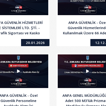
FA GÜVENLİK HİZMETLERİ
ANFA GÜVENLİK - Öze
E SİSTEMLERİ LTD. ŞTİ. -
Güvenlik Hizmetlerind
rafik Sigortası ve Kasko
Kullanılmak Üzere 66 Ade
Hizmeti Alımı İşi
Kısım) Hizmet Aracı Alı
20.01.2026
12.12
ANFA GÜVENLİK - Özel
ANFA GENEL MÜDÜRLÜĞÜ
Güvenlik Personeline
Adet 500 M3’lük Prizma
Ayakkabı Alımı İşi
Modüler Su Deposu Alı