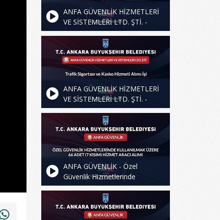
ANFA GÜVENLİK HİZMETLERİ
VE SİSTEMLERİ LTD. ŞTİ. -
Trafik Sigortası ve Kasko
Hizmeti Alımı İşi - 2.Oturum
ANFA GÜVENLİK HİZMETLERİ
VE SİSTEMLERİ LTD. ŞTİ. -
Trafik Sigortası ve Kasko
Hizmeti Alımı İşi
ANFA GÜVENLİK - Özel
Güvenlik Hizmetlerinde
Kullanılmak Üzere 66 Adet (7
Kısım) Hizmet Aracı Alımı