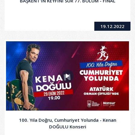
BAŞKENT'İN KEYFİNİ SÜR 77. BÖLÜM - FİNAL
19.12.2022
100. Yıla Doğru, Cumhuriyet Yolunda - Kenan
DOĞULU Konseri