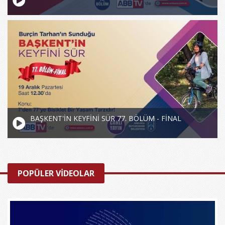
BAŞKENT'İN KEYFİNİ SÜR 77. BÖLÜM - FİNAL
POPÜLER VİDEOLAR