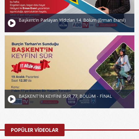
Başkent’in Parlayan Yıldızları 14. Bölüm (Erman Eranıl)
BAŞKENT'İN KEYFİNİ SÜR 77. BÖLÜM - FİNAL
POPÜLER VİDEOLAR