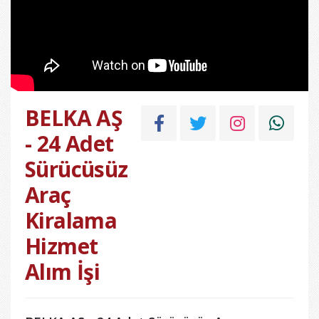
BELKA AŞ
- 24 Adet
Sürücüsüz
Araç
Kiralama
Hizmet
Alım İşi