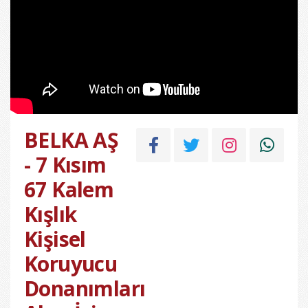
BELKA AŞ
- 7 Kısım
67 Kalem
Kışlık
Kişisel
Koruyucu
Donanımları