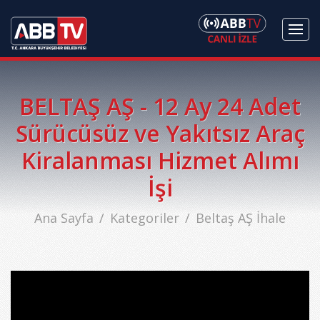
BELTAŞ AŞ - 12 Ay 24 Adet
Sürücüsüz ve Yakıtsız Araç
Kiralanması Hizmet Alımı
İşi
Ana Sayfa
Kategoriler
Beltaş AŞ İhale