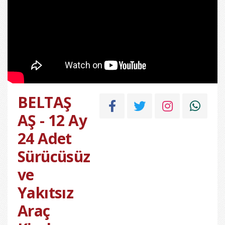
BELTAŞ
AŞ - 12 Ay
24 Adet
Sürücüsüz
ve
Yakıtsız
Araç