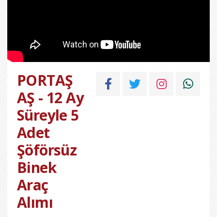
PORTAŞ
AŞ - 12 Ay
Süreyle 5
Adet
Şöförsüz
Binek
Araç
Alımı