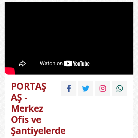
PORTAŞ
AŞ -
Merkez
Ofis ve
Şantiyelerde