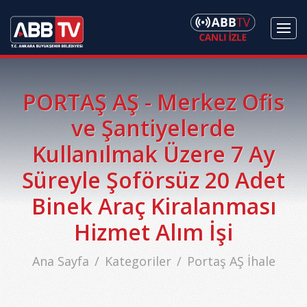
PORTAŞ AŞ - Merkez Ofis
ve Şantiyelerde
Kullanılmak Üzere 7 Ay
Süreyle Şoförsüz 20 Adet
Binek Araç Kiralanması
Hizmet Alım İşi
Ana Sayfa
Kategoriler
Portaş AŞ İhale