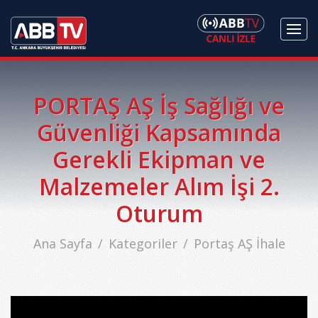
PORTAŞ AŞ İş Sağlığı ve
Güvenliği Kapsamında
Gerekli Ekipman ve
Malzemeler Alım İşi 2.
Oturum
Ana Sayfa
Kategoriler
Portaş AŞ İhale