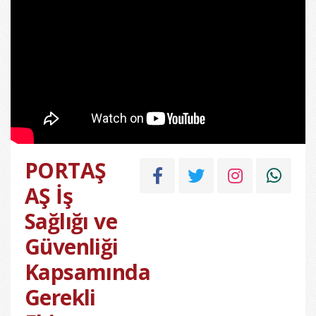
PORTAŞ
AŞ İş
Sağlığı ve
Güvenliği
Kapsamında
Gerekli