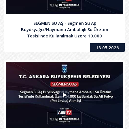
SEĞMEN SU AŞ - Seğmen Su Aş
Büyükyağcı/Haymana Ambalajlı Su Üretim
Tesisi’nde Kullanılmak Üzere 10.000
Kilogram42cm/52micron Shrink, 10.000 Kilogram
13.05.2026
37,5cm/53micron Shrink Ve 10.000 Kilogram
53cm/53micron Shrink Alım İşi