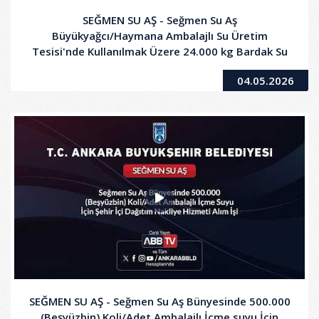
SEĞMEN SU AŞ - Seğmen Su Aş
Büyükyağcı/Haymana Ambalajlı Su Üretim
Tesisi'nde Kullanılmak Üzere 24.000 kg Bardak Su
Alt Folyo (Pet Levha) Alım İşi
04.05.2026
SEĞMEN SU AŞ - Seğmen Su Aş Bünyesinde 500.000
(Beşyüzbin) Koli/Adet Ambalajlı İçme suyu İçin