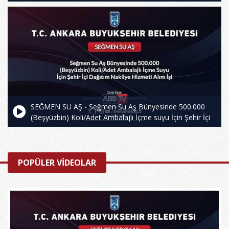
kg Bardak Su Alt Folyo (Pet Levha) Alım İşi
SEĞMEN SU AŞ - Seğmen Su Aş Bünyesinde 500.000
(Beşyüzbin) Koli/Adet Ambalajlı İçme suyu İçin Şehir İçi
Dağıtım Nakliye Hizmeti Alım İşi
POPÜLER VİDEOLAR