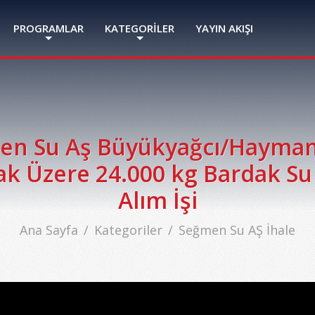
PROGRAMLAR
KATEGORİLER
YAYIN AKIŞI
en Su Aş Büyükyağcı/Haymana
ak Üzere 24.000 kg Bardak Su 
Alım İşi
Ana Sayfa
Kategoriler
Seğmen Su AŞ İhale