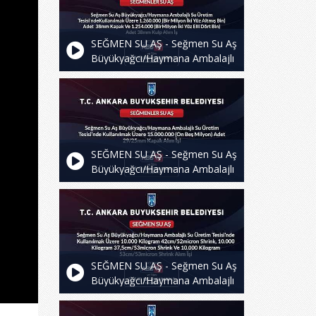
SEĞMEN SU AŞ - Seğmen Su Aş
Büyükyağcı/Haymana Ambalajlı
Su Üretim Tesisi'ndeKullanılmak
Üzere 1.260.000 (Bir Milyon İki
Yüz Altmış Bin) Adet 38mm
Kapak Ve 1.254.000 (BirMilyon
Iki Yüz Elli Dört Bin) Adet 38mm
Kulp Alım Iş
SEĞMEN SU AŞ - Seğmen Su Aş
Büyükyağcı/Haymana Ambalajlı
Su Üretim Tesisi'nde
Kullanılmak Üzere 15.000.000
(On Beş Milyon) Adet 29/25mm
Kapak Alım İşi
SEĞMEN SU AŞ - Seğmen Su Aş
Büyükyağcı/Haymana Ambalajlı
Su Üretim Tesisi’nde
Kullanılmak Üzere 10.000