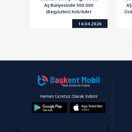
Aş Bünyesinde 500.000
AŞ
(Beşyüzbin) Koli/Adet
Üze
Ambalajlı İçme suyu İçin
(B
14.04.2026
Şehir İçi Dağıtım Nakliye
(İ
Hizmeti Alım İşi
V
Hemen Ücretsiz Olarak İndirin!