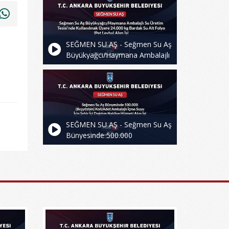
Kilogram42cm/52micron Shrink,
10.000 Kilogram
37,5cm/53micron Shrink Ve
10.000 Kilogram
SEĞMEN SU AŞ - Seğmen Su Aş
53cm/53micron Shrink Alım İşi
Büyükyağcı/Haymana Ambalajlı
Su Üretim Tesisi'nde
Kullanılmak Üzere 24.000 kg
Bardak Su Alt Folyo (Pet Levha)
Alım İşi
SEĞMEN SU AŞ - Seğmen Su Aş
Bünyesinde 500.000
(Beşyüzbin) Koli/Adet Ambalajlı
İçme suyu İçin Şehir İçi Dağıtım
Nakliye Hizmeti Alım İşi