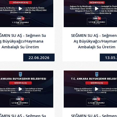
ĞMEN SU AŞ - Seğmen Su
SEĞMEN SU AŞ - Seğmen
ş Büyükyağcı/Haymana
Aş Büyükyağcı/Hayma
Ambalajlı Su Üretim
Ambalajlı Su Üretim
isi'nde Kullanılmak Üzere
Tesisi’nde Kullanılmak Ü
22.06.2026
13.05
.000.000 (On Beş Milyon)
10.000
et 29/25mm Kapak Alım
Kilogram42cm/52micr
İşi
Shrink, 10.000 Kilogr
37,5cm/53micron Shrink
10.000 Kilogram
53cm/53micron Shrink A
İşi
ĞMEN SU AŞ - Seğmen Su
SEĞMEN SU AŞ - Seğmen