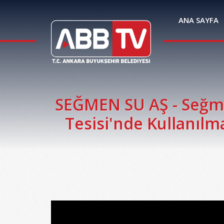
ANA SAYFA
SEĞMEN SU AŞ - Seğm
Tesisi'nde Kullanılm