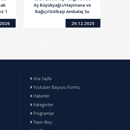
mak
Aş Büyükyağcı/Haymana ve
ız 1
Bağiçi/Gölbaşı Ambalaj Su
e 2
Üretim Tesisi'nde
.2026
29.12.2025
mlı
Kullanılmak Üzere 30.000
et
(Otuz Bin) Kilogram
Süperpower Streç Alım İşi
Ana Sayfa
Youtuber Başvuru Formu
Haberler
Kategoriler
Programlar
Yayın Akışı