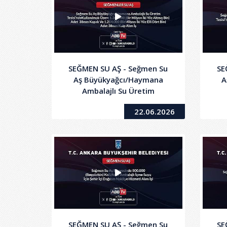
SEĞMEN SU AŞ - Seğmen Su
SE
Aş Büyükyağcı/Haymana
A
Ambalajlı Su Üretim
Tesisi'ndeKullanılmak Üzere
Tes
22.06.2026
1.260.000 (Bir Milyon İki Yüz
15
Altmış Bin) Adet 38mm
Ad
Kapak Ve 1.254.000
(BirMilyon Iki Yüz Elli Dört
Bin) Adet 38mm Kulp Alım Iş
SEĞMEN SU AŞ - Seğmen Su
SE