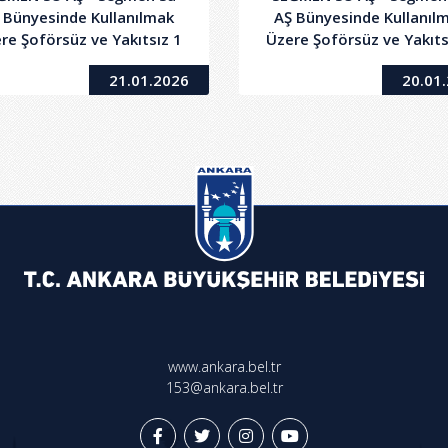
 Bünyesinde Kullanılmak
AŞ Bünyesinde Kullanıl
re Şoförsüz ve Yakıtsız 1
Üzere Şoförsüz ve Yakıts
ir) Adet Binek Araç ve 2
(Bir) Adet Binek Araç v
21.01.2026
20.01
ki) Adet Kamyonet (Camlı
(İki) Adet Kamyonet (Ca
an) Kiralanması Hizmet
Van) Kiralanması Hizm
Alım İşi - 2. Oturum
Alım İşi
www.ankara.bel.tr
153@ankara.bel.tr