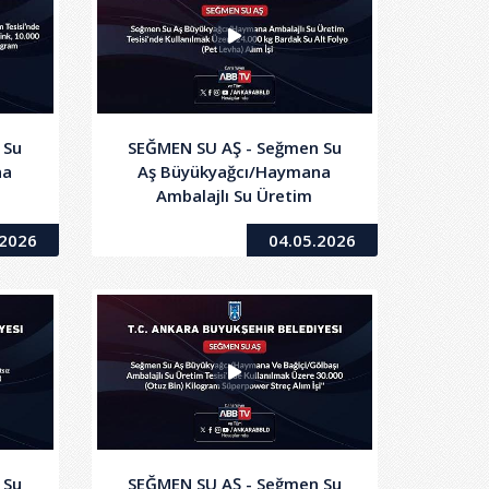
 Su
SEĞMEN SU AŞ - Seğmen Su
na
Aş Büyükyağcı/Haymana
Ambalajlı Su Üretim
zere
Tesisi'nde Kullanılmak Üzere
.2026
04.05.2026
24.000 kg Bardak Su Alt
on
Folyo (Pet Levha) Alım İşi
am
 Ve
lım
 Su
SEĞMEN SU AŞ - Seğmen Su