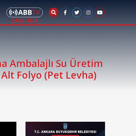
 Ambalajlı Su Üretim
Alt Folyo (Pet Levha)