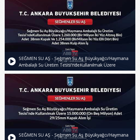
SEĞMEN SU AŞ - Seğmen Su Aş Büyükyağcı/Haymana
Ambalajlı Su Üretim Tesisi'ndeKullanılmak Üzere
1.260.000 (Bir Milyon İki Yüz Altmış Bin) Adet 38mm
Kapak Ve 1.254.000 (BirMilyon Iki Yüz Elli Dört Bin) Adet
38mm Kulp Alım Iş
SEĞMEN SU AŞ - Seğmen Su Aş Büyükyağcı/Haymana