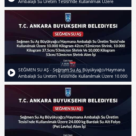
Ambalajlı Su Üretim Tesisi'nde Kullanılmak Üzere
15.000.000 (On Beş Milyon) Adet 29/25mm Kapak Alım
İşi
SEĞMEN SU AŞ - Seğmen Su Aş Büyükyağcı/Haymana
Ambalajlı Su Üretim Tesisi’nde Kullanılmak Üzere 10.000
Kilogram42cm/52micron Shrink, 10.000 Kilogram
37,5cm/53micron Shrink Ve 10.000 Kilogram
53cm/53micron Shrink Alım İşi