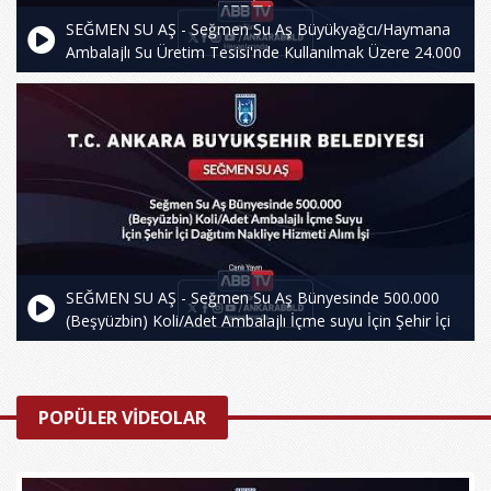
SEĞMEN SU AŞ - Seğmen Su Aş Büyükyağcı/Haymana
Ambalajlı Su Üretim Tesisi'nde Kullanılmak Üzere 24.000
kg Bardak Su Alt Folyo (Pet Levha) Alım İşi
SEĞMEN SU AŞ - Seğmen Su Aş Bünyesinde 500.000
(Beşyüzbin) Koli/Adet Ambalajlı İçme suyu İçin Şehir İçi
Dağıtım Nakliye Hizmeti Alım İşi
POPÜLER VİDEOLAR