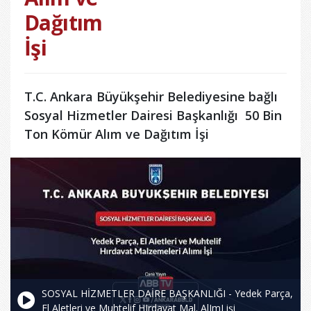
Dağıtım
İşi
T.C. Ankara Büyükşehir Belediyesine bağlı
Sosyal Hizmetler Dairesi Başkanlığı 50 Bin
Ton Kömür Alım ve Dağıtım İşi
SOSYAL HİZMETLER DAİRE BAŞKANLIĞI - Yedek Parça,
El Aletleri ve Muhtelif HIrdavat Mal. AlImI işi