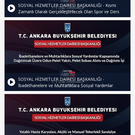
SOSYAL HİZMETLER DAİRESİ BAŞKANLIĞI - Kısmi
Zamanlı Olarak Gerçekleştirilecek Olan Spor ve Ders
Desteğine Yönelik Kurslar için Muhtelif Ders Saati Eğitim
Hizmeti Alımı İşi
SOSYAL HİZMETLER DAİRESİ BAŞKANLIĞI -
İbadethanelere ve Muhtarlıklara Sosyal Yardımlar
Kapsamında Dağıtılmak Üzere Odun Pelet Yakıtı, Pelet
Sobası Alımı ve Dağıtım İşi