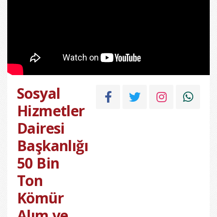
Sosyal
Hizmetler
Dairesi
Başkanlığı
50 Bin
Ton
Kömür
Alım ve