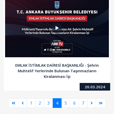
EMLAK İSTİMLAK DAİRESİ BAŞKANLIĞI - Şehrin
Muhtelif Yerlerinde Bulunan Taşınmazların
Kiralanması İşi
20.03.2024
1
2
3
4
5
6
7