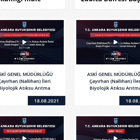
SKİ GENEL MÜDÜRLÜĞÜ
ASKİ GENEL MÜDÜRLÜ
Çayırhan (Nallıhan) İleri
Çayırhan (Nallıhan) İler
Biyolojik Atıksu Arıtma
Biyolojik Atıksu Arıtm
Tesisi Kesin Projesi
Tesisi Kesin Projesi Yap
18.08.2021
18.08
2.Oturum