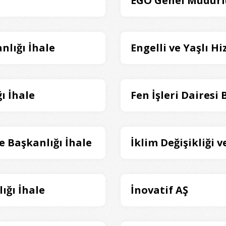
EGO Genel Müdürl
nlığı İhale
Engelli ve Yaşlı H
ı İhale
Fen İşleri Dairesi 
e Başkanlığı İhale
İklim Değişikliği v
ığı İhale
İnovatif AŞ