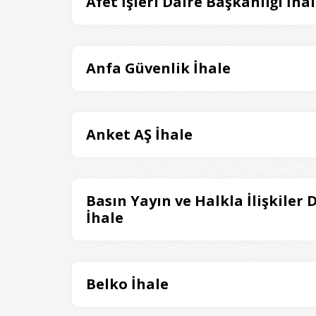
Afet İşleri Daire Başkanlığı İha
Anfa Güvenlik İhale
Anket AŞ İhale
Basın Yayın ve Halkla İlişkiler 
İhale
Belko İhale