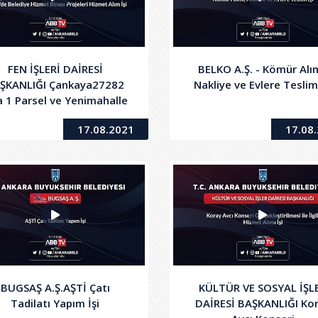
FEN İŞLERİ DAİRESİ
BELKO A.Ş. - Kömür Alım
ŞKANLIĞI Çankaya27282
Nakliye ve Evlere Teslim 
 1 Parsel ve Yenimahalle
15180 Ada1 Parsel'de
17.08.2021
17.08
Belediye
BUGSAŞ A.Ş.AŞTİ Çatı
KÜLTÜR VE SOSYAL İŞL
Tadilatı Yapım İşi
DAİRESİ BAŞKANLIĞI Ko