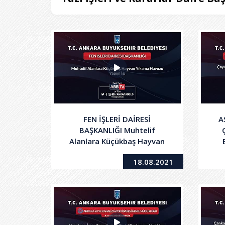
FEN İŞLERİ DAİRESİ
A
BAŞKANLIĞI Muhtelif
Alanlara Küçükbaş Hayvan
Yıkama Havuzu Yapım İşi
18.08.2021