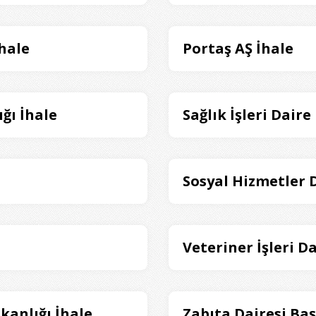
İhale
Portaş AŞ İhale
ğı İhale
Sağlık İşleri Daire
Sosyal Hizmetler D
Veteriner İşleri D
şkanlığı İhale
Zabıta Dairesi Baş