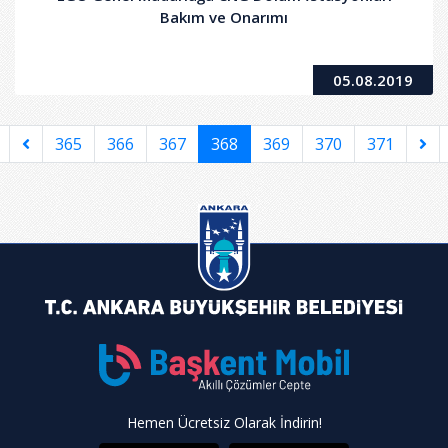
Bakım ve Onarımı
05.08.2019
365
366
367
368
369
370
371
Hemen Ücretsiz Olarak İndirin!