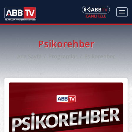
Psikorehber
Ana Sayfa
Programlar
Psikorehber