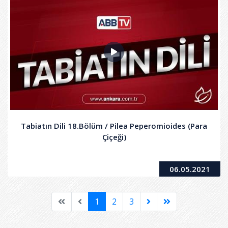
Tabiatın Dili 18.Bölüm / Pilea Peperomioides (Para
Çiçeği)
06.05.2021
1
2
3