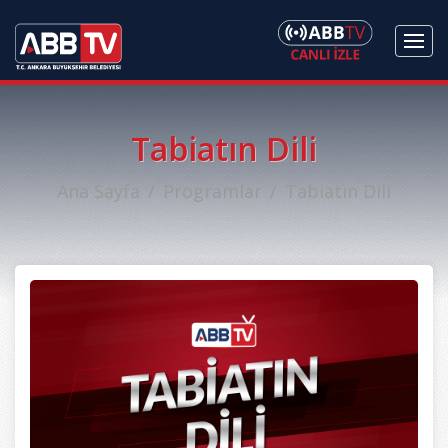
Tabiatın Dili
Ana Sayfa
Programlar
Tabiatın Dili