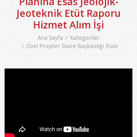
Planına Esas Jeolojik-
Jeoteknik Etüt Raporu
Hizmet Alım İşi
Ana Sayfa
Kategoriler
Özel Projeler Daire Başkanlığı İhale