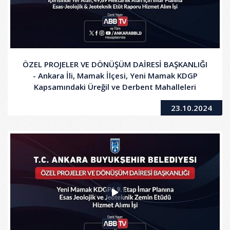
ÖZEL PROJELER VE DÖNÜŞÜM DAİRESİ BAŞKANLIĞI
- Ankara İli, Mamak İlçesi, Yeni Mamak KDGP
Kapsamındaki Üreğil ve Derbent Mahalleleri
İçerisinde Yer Alan, 49,69 Hektarlık Alan İçin İmar
23.10.2024
Planına Esas Jeolojik-Jeoteknik Etüt Raporu
Hizmet Alım İşi