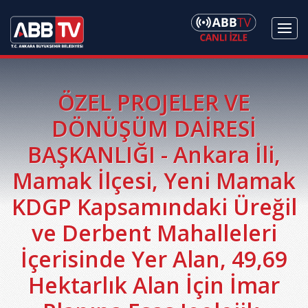
ÖZEL PROJELER VE
DÖNÜŞÜM DAİRESİ
BAŞKANLIĞI - Ankara İli,
Mamak İlçesi, Yeni Mamak
KDGP Kapsamındaki Üreğil
ve Derbent Mahalleleri
İçerisinde Yer Alan, 49,69
Hektarlık Alan İçin İmar