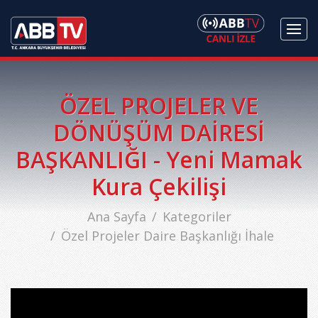
ÖZEL PROJELER VE
DÖNÜŞÜM DAİRESİ
BAŞKANLIĞI - Yeni Mamak
Kura Çekilişi
Ana Sayfa
Kategoriler
Özel Projeler Daire Başkanlığı İhale