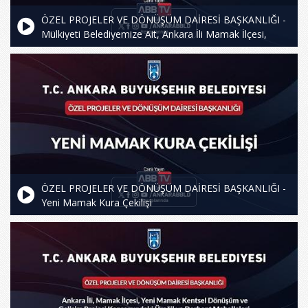
ÖZEL PROJELER VE DÖNÜŞÜM DAİRESİ BAŞKANLIĞI -
Mülkiyeti Belediyemize Ait, Ankara İli Mamak İlçesi,
Yeşilbayır Mahallesi 53178 Ada 1 Parsel Üzerine, Yeni
Mamak Kentsel Dönüşüm ve Gelişim Proje Alanındaki
Arsa/Kat Karşılığı İnşaat Yapım İşi
ÖZEL PROJELER VE DÖNÜŞÜM DAİRESİ BAŞKANLIĞI -
Yeni Mamak Kura Çekilişi