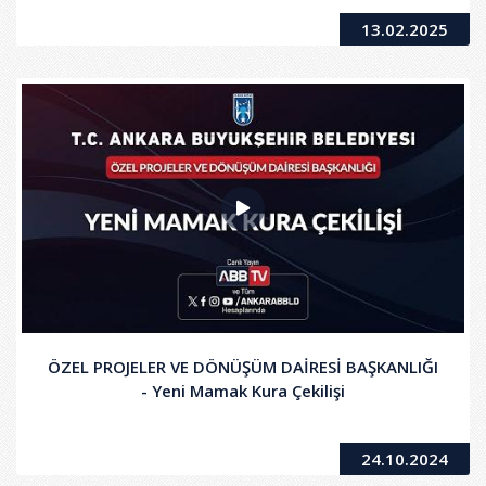
Üzerine, Yeni Mamak Kentsel Dönüşüm ve Gelişim
13.02.2025
Proje Alanındaki Arsa/Kat Karşılığı İnşaat Yapım İşi
ÖZEL PROJELER VE DÖNÜŞÜM DAİRESİ BAŞKANLIĞI
- Yeni Mamak Kura Çekilişi
24.10.2024