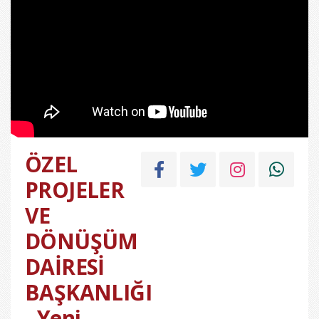
ÖZEL
PROJELER
VE
DÖNÜŞÜM
DAİRESİ
BAŞKANLIĞI
- Yeni